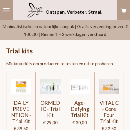
Ga
Ontspan. Verbeter. Straal.
direct
naar
Minimalistische en natuurlijke aanpak | Gratis verzending boven €
de
100,00 | Binnen 1 – 3 werkdagen verstuurd
hoofdinhoud
Trial kits
Miniatuurkits om producten te testen en uit te proberen
DAILY
ORMED
Age-
VITAL C
PREVE
IC - Trial
Defying
- Core
NTION -
Kit
Trial Kit
Four
Trial Kit
Trial Kit
€ 29,00
€ 30,00
€ 39,50
€ 32,50