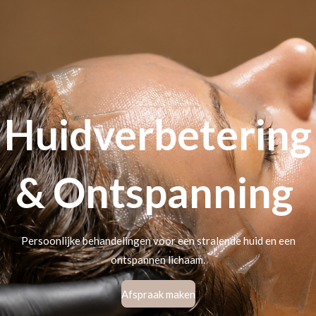
Huidverbetering
& Ontspanning
Persoonlijke behandelingen voor een stralende huid en een
ontspannen lichaam.
Afspraak maken