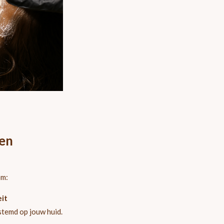
den
om:
eit
stemd op jouw huid.