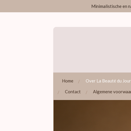
Minimalistische en n
Ga
direct
naar
de
hoofdinhoud
Home
Over La Beauté du Jou
Contact
Algemene voorwaa