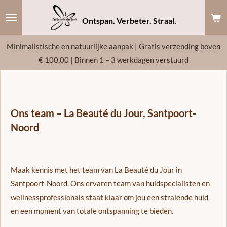
Ga
Ontspan. Verbeter. Straal.
direct
naar
Minimalistische en natuurlijke aanpak | Gratis verzending boven
de
€ 100,00 | Binnen 1 – 3 werkdagen verstuurd
hoofdinhoud
Ons team – La Beauté du Jour, Santpoort-
Noord
Maak kennis met het team van La Beauté du Jour in
Santpoort-Noord. Ons ervaren team van huidspecialisten en
wellnessprofessionals staat klaar om jou een stralende huid
en een moment van totale ontspanning te bieden.