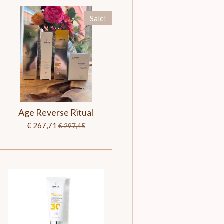
Sale!
Age Reverse Ritual
€ 267,71
€ 297,45