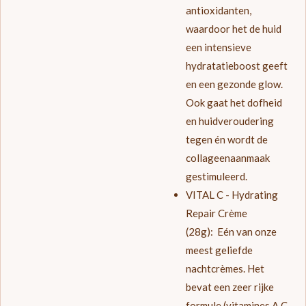
antioxidanten,
waardoor het de huid
een intensieve
hydratatieboost geeft
en een gezonde glow.
Ook gaat het dofheid
en huidveroudering
tegen én wordt de
collageenaanmaak
gestimuleerd.
VITAL C - Hydrating
Repair Crème
(28g):
Eén van onze
meest geliefde
nachtcrèmes. Het
bevat een zeer rijke
formule (vitamines A,C