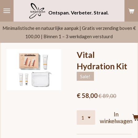
Ga
Ontspan. Verbeter. Straal.
direct
naar
Minimalistische en natuurlijke aanpak | Gratis verzending boven €
de
100,00 | Binnen 1 – 3 werkdagen verstuurd
hoofdinhoud
Vital
Hydration Kit
Sale!
€ 58,00
€ 89,00
In
winkelwagen