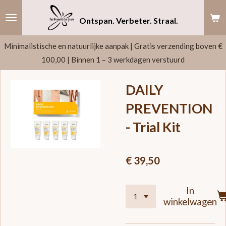
Ga
Ontspan. Verbeter. Straal.
direct
naar
Minimalistische en natuurlijke aanpak | Gratis verzending boven €
de
100,00 | Binnen 1 – 3 werkdagen verstuurd
hoofdinhoud
DAILY
PREVENTION
- Trial Kit
€ 39,50
In
winkelwagen